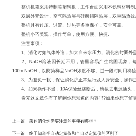
整机机箱采用特制喷塑钢板，工作台面采用不锈钢材料制成
双层外壳设计，空气隔热层与硅酸铝隔热层，双重隔热效
整机具有过压、过流、过热等多重保护，安全可靠。
整机小巧美观，操作简单，使用方便、快捷.
注意事项：
1、消化时如气体外逸，加大自来水压力。消化密封圈外壁
2、NaOH溶液因长期不用，管里容易产生粘固现象，每
100mlNaOH，以防第样品NaOH浓度不够。过一段时间用
3、为避免干扰，保证消化炉正常运行及人身安全，操作过
4、如果操作不当，10A保险丝烧断后，请拔去电源插头，
看完这文章你有了解到你想知道的内容吗?如果你想了解更
上一篇：
采购消化炉需要注意的事项有哪些？
下一篇：
终于知道半自动定氮仪和全自动定氮仪的区别了