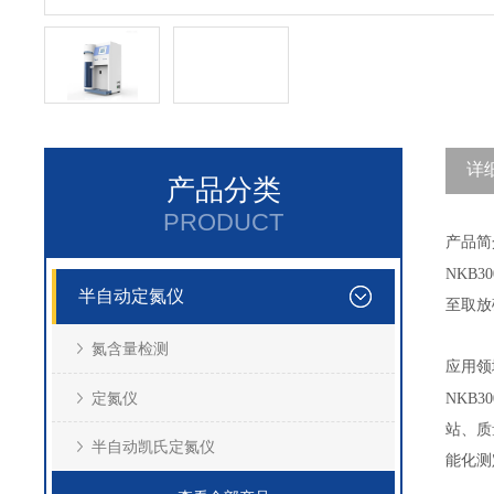
详
产品分类
PRODUCT
产品简
NKB30
半自动定氮仪
至取放
氮含量检测
应用领
定氮仪
NKB30
站、质
半自动凯氏定氮仪
能化测