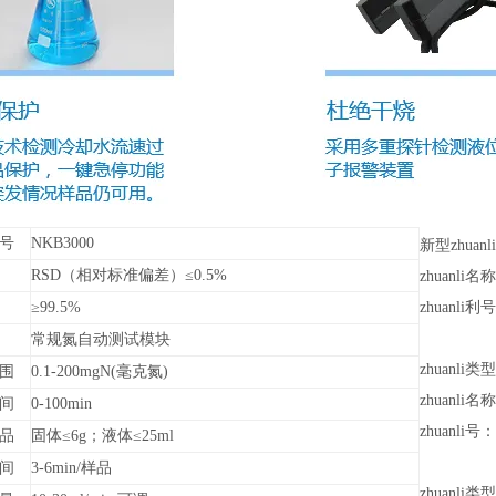
号
NKB3000
新型zhuanli
RSD（相对标准偏差）≤0.5%
zhuan
≥99.5%
zhuanli利号
常规氮自动测试模块
zhuanli类
围
0.1-200mgN(毫克氮)
zhuan
间
0-100min
zhuanli号：
品
固体≤6g；液体≤25ml
间
3-6min/样品
zhuanli类