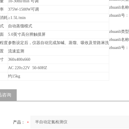
量
10-30ml/min 可调
zhuan
率
375W-1500W可调
zhuanli号：
消耗
≥1.5L/min
式
自动蒸馏模式
zhuanli类
面
5.0英寸高分辨触摸屏
zhuan
程度
参数设定后，仪器自动完成加碱、蒸馏、吸收及管路淋洗
zhuanli号：
置
流速监测
寸
360x400x660
AC 220±22V 50-60HZ
约15kg
品咨询
产品：