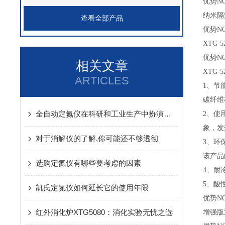
优势NO
纳米隔
查看全部产品
优势NO
XTG
优势NO
相关文章
XTG
ARTICLES
1、节
碳纤维
全自动定氮仪在科研和工业生产中扮演着越来越重要的角色
2、使
象，发
对于消解仪的了解,你可能还不够透彻
3、环
该产品
选购定氮仪有哪些要考虑的因素
4、耐
5、酸
凯氏定氮仪如何延长它的使用年限
优势NO
红外消化炉XTG5080：消化实验无忧之选
增强版