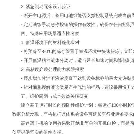
2. 紧急制动冗余设计验证
- 断开主电源后，备用电池组能否支撑控制系统完成当前
- 定期演练手动急停按钮的操作有效性，确保在任何控制
四、特殊应用场景适应性考察
1. 低温环境下的材料脆化应对
- 将预冷至-80℃的冻存管置于室温环境中快速解冻，立
- 开展低温粘性流体分离时，适当延长加速时间和降低刹
2. 高粘度介质处理能力极限探索
- 逐步增加甘油溶液浓度直至达到设备标称的最大允许黏度
- 针对细胞裂解液这类易产生气泡的样品，建议采用慢升
五、维护周期与成本效益关联研究
建立基于运行时长的预防性维护计划：每运行100小时检查
数据分析发现，严格执行该体系的设备可延长至行业标准要求
高速离心机的使用效果验证绝非简单的开机自检，而是涵盖
创新提供坚实的硬件支撑。