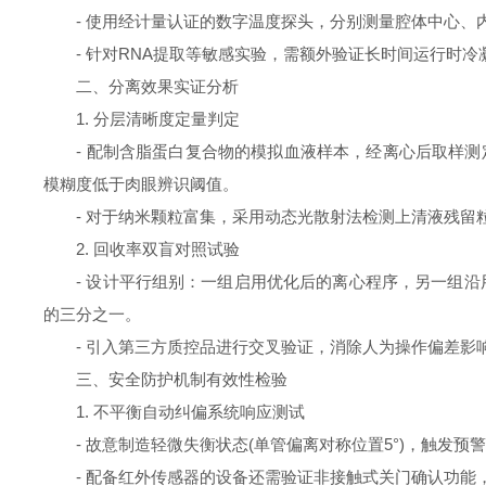
- 使用经计量认证的数字温度探头，分别测量腔体中心、内
- 针对RNA提取等敏感实验，需额外验证长时间运行时冷
二、分离效果实证分析
1. 分层清晰度定量判定
- 配制含脂蛋白复合物的模拟血液样本，经离心后取样测定
模糊度低于肉眼辨识阈值。
- 对于纳米颗粒富集，采用动态光散射法检测上清液残留粒
2. 回收率双盲对照试验
- 设计平行组别：一组启用优化后的离心程序，另一组沿用
的三分之一。
- 引入第三方质控品进行交叉验证，消除人为操作偏差影
三、安全防护机制有效性检验
1. 不平衡自动纠偏系统响应测试
- 故意制造轻微失衡状态(单管偏离对称位置5°)，触发预
- 配备红外传感器的设备还需验证非接触式关门确认功能