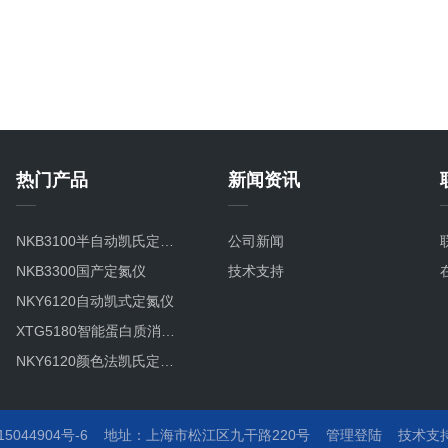
热门产品
新闻资讯
NKB3100半自动凯氏定氮仪
公司新闻
NKB3300国产定氮仪
技术支持
NKY6120自动凯式定氮仪
XTG5180智能蛋白质消解仪
NKY6120颜色法凯氏定氮仪
NKY-6160NKY6160全自动凯氏定氮仪
NKD-6200定氮仪全自动凯氏定氮仪
044904号-6
地址：
上海市松江区九干路220号
管理登陆
技术支