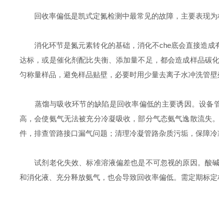
回收率偏低是凯式定氮检测中最常见的故障，主要表现为标
消化环节是氮元素转化的基础，消化不che底会直接造成有
达标，或是催化剂配比失衡、添加量不足，都会造成样品碳化
匀称量样品，避免样品贴壁，必要时用少量去离子水冲洗管壁残
蒸馏与吸收环节的缺陷是回收率偏低的主要诱因。设备管路
高，会使氨气无法被充分冷凝吸收，部分气态氨气逸散流失。
件，排查管路接口漏气问题；清理冷凝管路杂质污垢，保障冷
试剂老化失效、标准溶液偏差也是不可忽视的原因。酸碱标
和消化液、充分释放氨气，也会导致回收率偏低。需定期标定