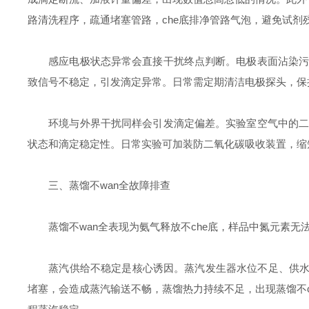
路清洗程序，疏通堵塞管路，che底排净管路气泡，避免试剂
感应电极状态异常会直接干扰终点判断。电极表面沾染污渍
致信号不稳定，引发滴定异常。日常需定期清洁电极探头，保
环境与外界干扰同样会引发滴定偏差。实验室空气中的二氧
状态和滴定稳定性。日常实验可加装防二氧化碳吸收装置，缩
三、蒸馏不wan全故障排查
蒸馏不wan全表现为氨气释放不
che
底，样品中氮元素无
蒸汽供给不稳定是核心诱因。蒸汽发生器水位不足、供水异
堵塞，会造成蒸汽输送不畅，蒸馏热力持续不足，出现蒸馏不