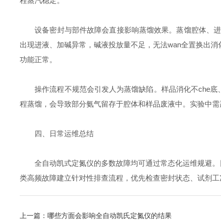
程蒸汽稳定。
设备密封与部件故障会直接影响蒸馏效果。蒸馏腔体、进出
出现进液、加碱异常，碱液投放量不足，无法wan全置换出
功能正常。
操作流程不规范会引发人为蒸馏缺陷。样品消化不che底、
程蒸馏，会导致部分氨气留存于腔体和样品废液中。实验中需
四、日常运维总结
全自动凯式定氮仪的多数故障均可通过常态化运维规避。日
类高频故障建立针对性排查流程，优先检查密封状态、试剂工
上一篇：
哪些方面会影响全自动凯氏定氮仪的结果