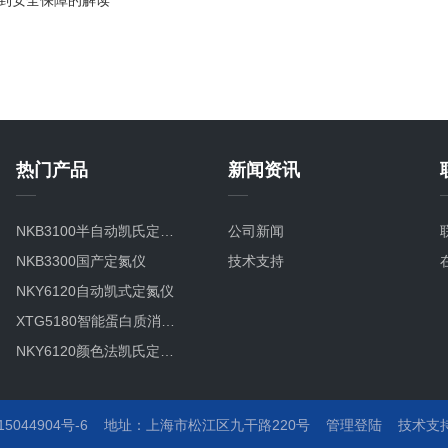
到安全保障的解读
热门产品
新闻资讯
NKB3100半自动凯氏定氮仪
公司新闻
NKB3300国产定氮仪
技术支持
NKY6120自动凯式定氮仪
XTG5180智能蛋白质消解仪
NKY6120颜色法凯氏定氮仪
NKY-6160NKY6160全自动凯氏定氮仪
NKD-6200定氮仪全自动凯氏定氮仪
044904号-6
地址：
上海市松江区九干路220号
管理登陆
技术支
300ml消化管