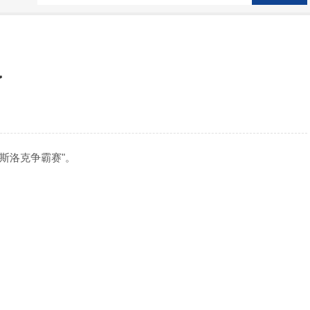
了
斯洛克争霸赛"。