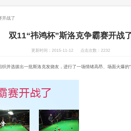
赛开战了
双11“祎鸿杯”斯洛克争霸赛开战
更新时间：2015-11-12 点击次数：2232
组织并选拔出一批斯洛克发烧友，进行了一场情绪高昂、场面火爆的“