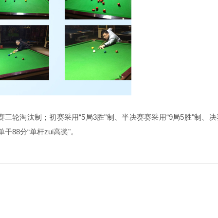
赛三轮淘汰制；初赛采用“
5
局
3
胜"制、半决赛赛采用“
9
局
5
胜"制、决
单干
88
分“单杆zui高奖"。