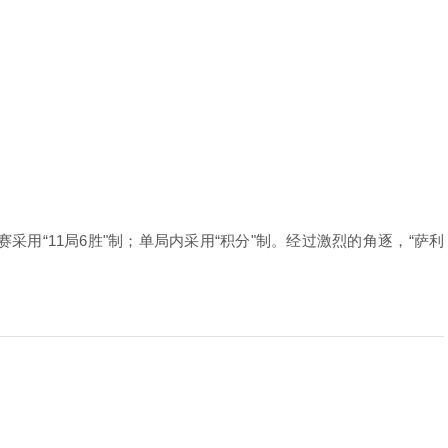
赛采用“
11
局
6
胜"制；单局内采用“积分"制。经过激烈的角逐，“萨利