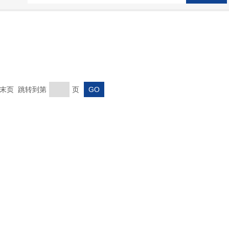
页 末页 跳转到第
页