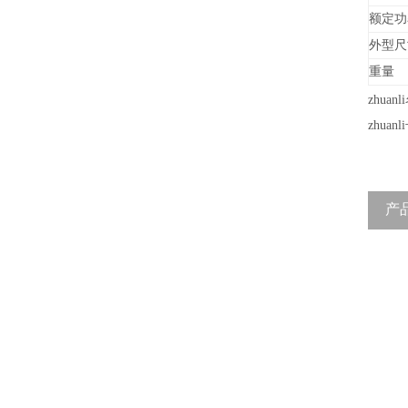
额定功
外型尺
重量
zhu
zhuanl
产