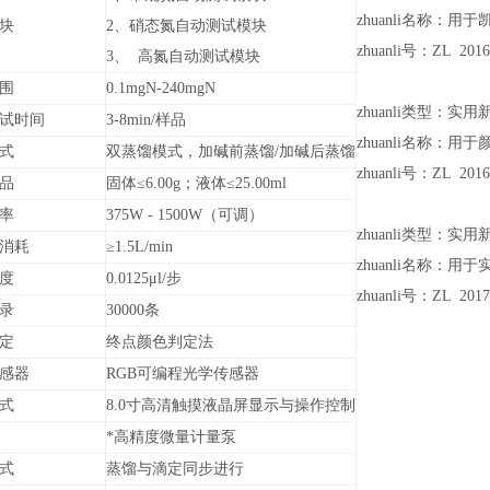
zhuanli名称：
块
2、硝态氮自动测试模块
zhuanli号：ZL 2016
3、 高氮自动测试模块
围
0.1mgN-240mgN
zhuanli类型：实用新型
试时间
3-8min/样品
zhuanli名称：
式
双蒸馏模式，加碱前蒸馏/加碱后蒸馏
zhuanli号：ZL 2016
品
固体≤6.00g；液体≤25.00ml
率
375W - 1500W（可调）
zhuanli类型：实用新型
消耗
≥1.5L/min
zhuanli名称：
度
0.0125μl/步
zhuanli号：ZL 2017
录
30000条
定
终点颜色判定法
感器
RGB可编程光学传感器
式
8.0寸高清触摸液晶屏显示与操作控制
*高精度微量计量泵
式
蒸馏与滴定同步进行