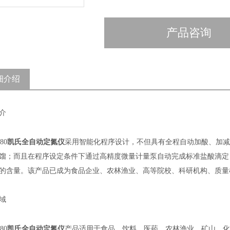
产品咨询
细介绍
介
凯氏全自动定氮仪
80
采用智能化程序设计，不但具有全程自动加酸、加减
馏；而且在程序设定条件下通过高精度微量计量泵自动完成标准盐酸滴定
的含量。该产品已成为食品企业、农林渔业、高等院校、科研机构、质量
域
凯氏全自动定氮仪
80
产品适用于食品、饮料、医药、农林渔业、矿山、化