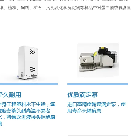
壤、植株、饲料、矿石、污泥及化学沉淀物等样品中对蛋白质或氮含量