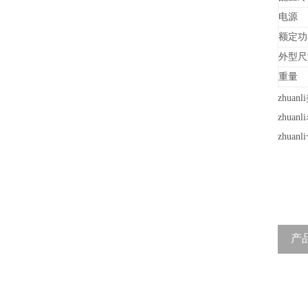
电源
额定功
外型尺
重量
zhuan
zhu
zhuanl
产